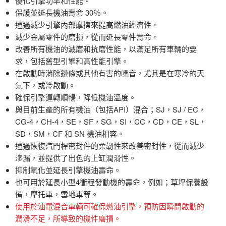
優化引擎功率和性能。
保護並延長機油壽命 30％。
通過減少引擎內部摩擦來提高燃油經濟性。
減少金屬零件的磨損，從而延長零件壽命。
改善所有機油的減磨和抗磨性能，以滿足所有車輛的要
求，包括舊型引擎和高性能引擎。
在啟動時消除鏈條或其他有害的噪音，尤其是在寒冷的天
氣下，或冷啟動。
確保引擎運轉順暢，降低機油溫度。
與目前生產的所有機油（包括API）混合；SJ，SJ / EC，
CG-4，CH-4，SE，SF，SG，SI，CC，CD，CE，SL，
SD，SM，CF 和 SN 機油相容。
通過恢復汽門桿密封件的柔韌性來改善密封性，從而減少
滲漏，並提供了出色的上缸潤滑性。
抑制氧化並延長引擎機油壽命。
也可用於延長小型4衝程發動機的壽命，例如；草坪保養設
備，摩托車，雪地車等。
使用於油電混合車輛可確保燃油引擎，預防因瞬間啟動的
潤滑不足，所導致的機件磨損。