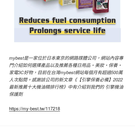
mybest是一家位於日本東京的網路媒體公司，網站內容專
門介紹如何選擇產品以及推薦各種日用品・美妝・保養・
家電3C好物，目前在台灣mybest網站每個月有超過500萬
人次點閱。感謝該公司的新文章《【引擎保養必備】2022
最新推薦十大機油精排行榜》中有介紹到我們的 引擎機油
保護劑
https://my-best.tw/117218