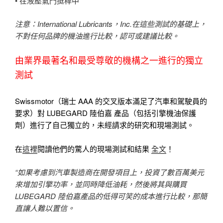
• 在液壓氣門挺桿中
注意：International Lubricants，Inc.在這些測試的基礎上，
不對任何品牌的機油進行比較，認可或建議比較。
由業界最著名和最受尊敬的機構之一進行的獨立
測試
Swissmotor（瑞士 AAA 的交叉版本滿足了汽車和駕駛員的
要求）對 LUBEGARD 陸伯嘉 產品（包括引擎機油保護
劑）進行了自己獨立的，未經請求的研究和現場測試。
在
這裡
閱讀他們的驚人的現場測試和結果
全文
！
“如果考慮到汽車製造商在開發項目上，投資了數百萬美元
來增加引擎功率，並同時降低油耗，然後將其與購買
LUBEGARD 陸伯嘉產品的低得可笑的成本進行比較，那簡
直讓人難以置信。