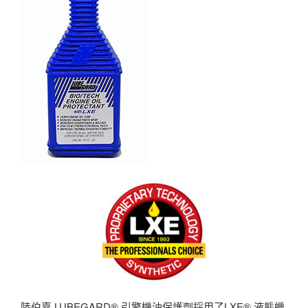
陸伯嘉 LUBEGARD® 引擎機油保護劑採用了LXE® 液態蠟